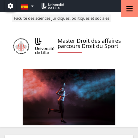
Accéder au menu principal
Accéder au contenu
ES
M
Paramétrage
Faculté des sciences juridiques, politiques et sociales
Master Droit des affaires
parcours Droit du Sport