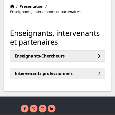
Accueil
Accueil
/
Présentation
/
Enseignants, intervenants et partenaires
Enseignants, intervenants
et partenaires
Enseignants-Chercheurs
Intervenants professionnels
Facebook ( nouvelle fenêtre)
X ( nouvelle fenêtre)
Instagram ( nouvelle fenêtre)
Linkedin ( nouvelle fenêtre)