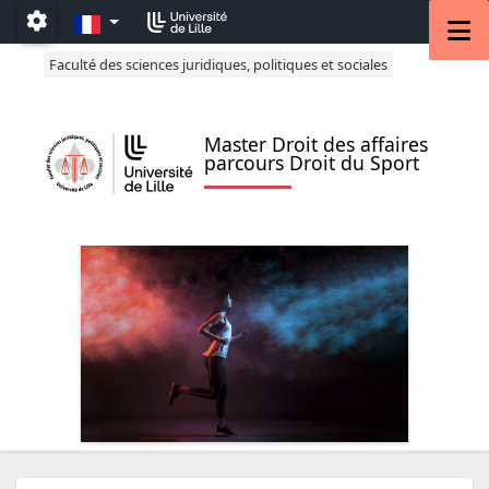
Accéder au menu principal
Accéder au contenu
FR
M
Paramétrage
Faculté des sciences juridiques, politiques et sociales
Master Droit des affaires
parcours Droit du Sport