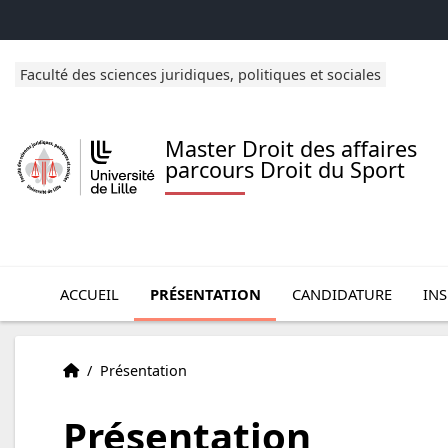
Accéder au menu principal
Accéder au contenu
Faculté des sciences juridiques, politiques et sociales
Master Droit des affaires
parcours Droit du Sport
Ouvrir le sous menu de Présentation
ACCUEIL
PRÉSENTATION
CANDIDATURE
IN
Accueil
Accueil
/
Présentation
Présentation